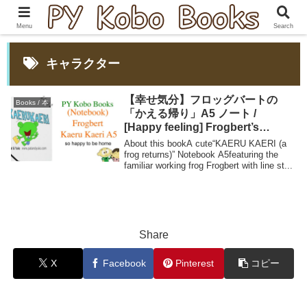
Menu
Search
キャラクター
【幸せ気分】フロッグバートの
Books / 本
「かえる帰り」A5 ノート /
[Happy feeling] Frogbert’s
“KAERU KAERI” Notebook A5
About this bookA cute“KAERU KAERI (a
frog returns)” Notebook A5featuring the
familiar working frog Frogbert with line st...
Share
X
Facebook
Pinterest
コピー