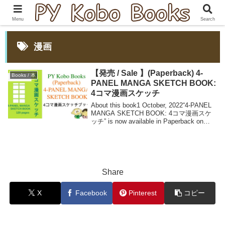
Menu
Search
漫画
【発売 / Sale 】(Paperback) 4-
Books / 本
PANEL MANGA SKETCH BOOK:
4コマ漫画スケッチ
About this book1 October, 2022“4-PANEL
MANGA SKETCH BOOK: 4コマ漫画スケ
ッチ” is now available in Paperback on
Amazon.2022年10月1日『...
Share
X
Facebook
Pinterest
コピー