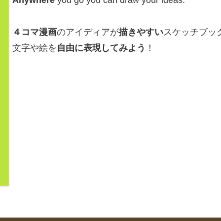
Anywhere
you go you can draw your ideas.
４コマ漫画
のアイディアが
描きやすい
スケッチブッ
文字や絵を
自由に表現してみよう
！