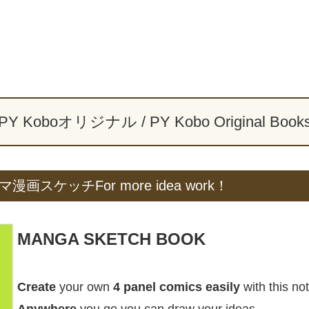
PY Koboオリジナル / PY Kobo Original Book
コマ漫画スケッチFor more idea work！
MANGA SKETCH BOOK
Create
your own
4 panel comics easily
with this no