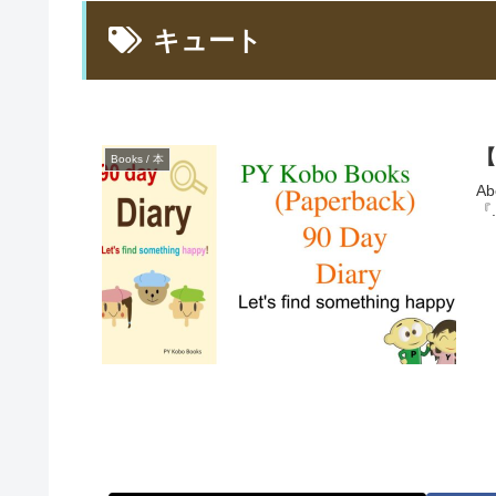
キュート
【
Books / 本
Ab
『.