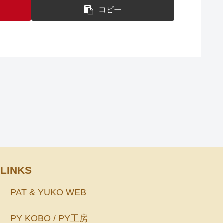
コピー
LINKS
PAT & YUKO WEB
PY KOBO / PY工房