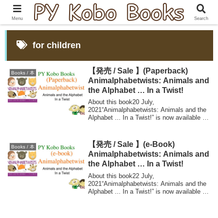
Menu
Search
for children
【発売 / Sale 】(Paperback)
Books / 本
Animalphabetwists: Animals and
the Alphabet … In a Twist!
About this book20 July,
2021“Animalphabetwists: Animals and the
Alphabet ... In a Twist!” is now available in
Paperback ...
【発売 / Sale 】(e-Book)
Books / 本
Animalphabetwists: Animals and
the Alphabet … In a Twist!
About this book22 July,
2021“Animalphabetwists: Animals and the
Alphabet ... In a Twist!” is now available in
Kindle on ...