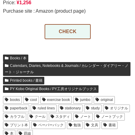
Price:
¥1,256
Purchase site : Amazon (product page)
CHECK
Books / 本
Calendars, Diaries, Notebooks & Journals / カレンダー・ダイアリー・ノ
ート・ジャーナル
Printed books / 書籍
PY Kobo Original Books / PY工房オリジナルブックス
books
cool
exercise book
jumbo
original
paperback
ruled lines
stationary
study
オリジナル
カラフル
クール
スタディ
ノート
ノートブック
プリント本
ペーパーバック
勉強
文具
書籍
本
罫線