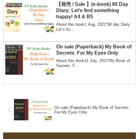
【発売 / Sale 】(e-book) 90 Day
Books / 本
Diary: Let’s find something
happy! A4 & B5
About this book1 Aug, 2021“90 day Dairy:
Let’s fin...
On sale (Paperback) My Book of
Books / 本
Secrets: For My Eyes Only
About this book11 July, 2021“My Book of
Secrets: F...
On sale (Paperback) My Book of Secrets:
For My Eyes Only