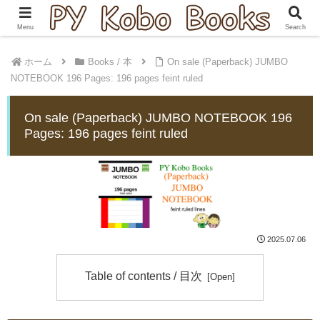
Menu
Search
ホーム
Books / 本
On sale (Paperback) JUMBO
NOTEBOOK 196 Pages: 196 pages feint ruled
On sale (Paperback) JUMBO NOTEBOOK 196
Pages: 196 pages feint ruled
2025.07.06
Table of contents / 目次