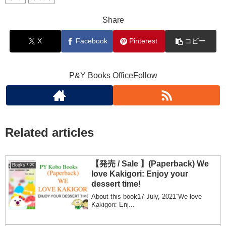
Share
X
Facebook
Pinterest
コピー
P&Y Books OfficeFollow
Related articles
【発売 / Sale 】(Paperback) We
Books / 本
love Kakigori: Enjoy your
dessert time!
About this book17 July, 2021“We love
Kakigori: Enj...